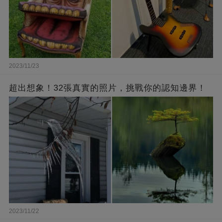
2023/11/23
超出想象！32張真實的照片，挑戰你的認知邊界！
2023/11/22