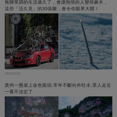
無聊單調的生活過久了，會讓熱情的人變得麻木，
這些「活久見」的30張圖，會令你眼界大開！
2023/11/23
貴州一懸崖上金色龍頭,常年不斷向外吐水,眾人走近
一看不淡定了