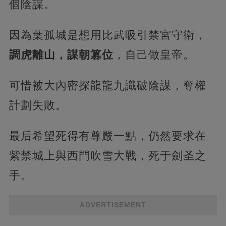
個陰謀。
因為葉孤城是想用比武吸引禁宮守衛，
調虎離山，謀朝篡位
，自己做皇帝。
可惜被大內密探龍龍九識破陰謀，奪權
計劃失敗。
最后希望死得有尊嚴一點，仍然要求在
紫禁城上與西門吹雪大戰，死于劍圣之
手。
ADVERTISEMENT