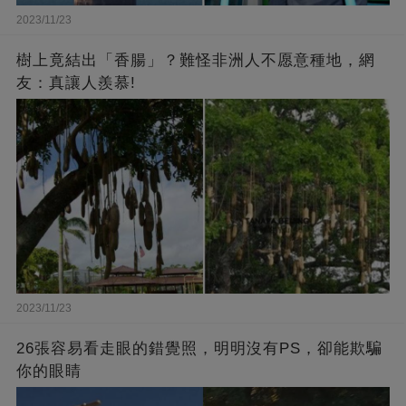
2023/11/23
樹上竟結出「香腸」？難怪非洲人不愿意種地，網
友：真讓人羨慕!
2023/11/23
26張容易看走眼的錯覺照，明明沒有PS，卻能欺騙
你的眼睛