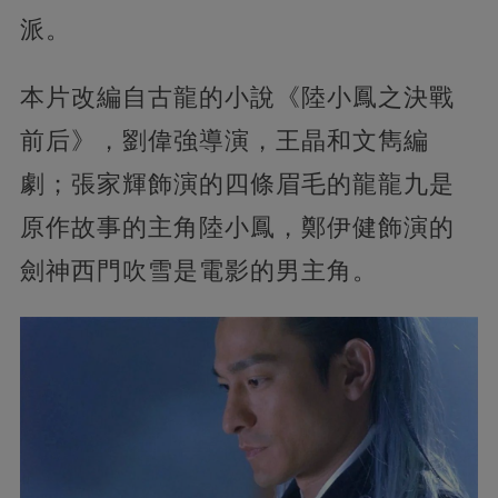
派。
本片改編自古龍的小說《陸小鳳之決戰
前后》，劉偉強導演，王晶和文雋編
劇；張家輝飾演的四條眉毛的龍龍九是
原作故事的主角陸小鳳，鄭伊健飾演的
劍神西門吹雪是電影的男主角。