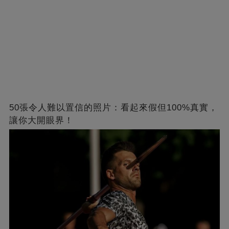
50張令人難以置信的照片：看起來假但100%真實，
讓你大開眼界！