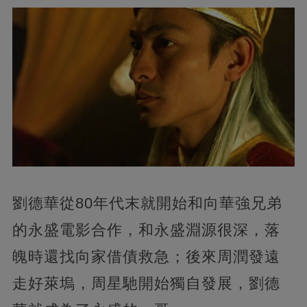
劉德華從80年代末就開始和向華強兄弟
的永盛電影合作，和永盛淵源很深，落
魄時還找向家借債救急；後來周潤發遠
走好萊塢，周星馳開始獨自發展，劉德