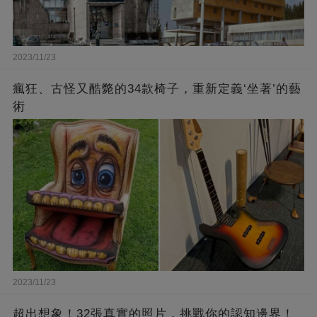
2023/11/23
瘋狂、古怪又酷斃的34款椅子，重新定義‘坐著’的藝
術
2023/11/23
超出想象！32張真實的照片，挑戰你的認知邊界！