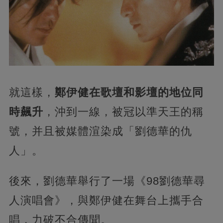
就這樣，
鄭伊健在歌壇和影壇的地位同
時飆升
，沖到一線，被冠以準天王的稱
號，并且被媒體渲染成「劉德華的仇
人」。
後來，劉德華舉行了一場《98劉德華尋
人演唱會》，與鄭伊健在舞台上攜手合
唱，力破不合傳聞。