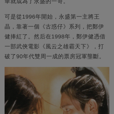
華就成為了永盛的一哥。
可是從1996年開始，永盛第一主將王
晶，靠著一個《古惑仔》系列，把鄭伊
健捧紅了。然后在1998年，鄭伊健憑借
一部武俠電影《風云之雄霸天下》，打
破了90年代雙周一成的票房冠軍壟斷。