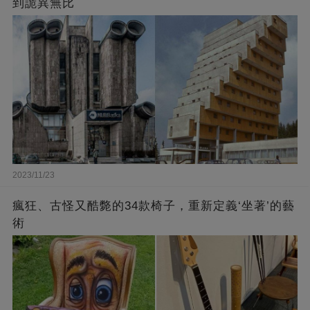
到詭異無比
2023/11/23
瘋狂、古怪又酷斃的34款椅子，重新定義‘坐著’的藝
術