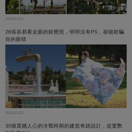
2023/11/23
26張容易看走眼的錯覺照，明明沒有PS，卻能欺騙
你的眼睛
2023/11/23
30個震撼人心的冷戰時期的建筑奇跡設計，從驚艷