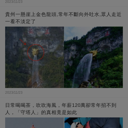
2023/11/23
貴州一懸崖上金色龍頭,常年不斷向外吐水,眾人走近
一看不淡定了
2023/11/23
日常喝喝茶，吹吹海風，年薪120萬卻常年招不到
人，「守塔人」的真相竟是如此