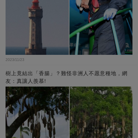
2023/11/23
樹上竟結出「香腸」？難怪非洲人不愿意種地，網
友：真讓人羨慕!