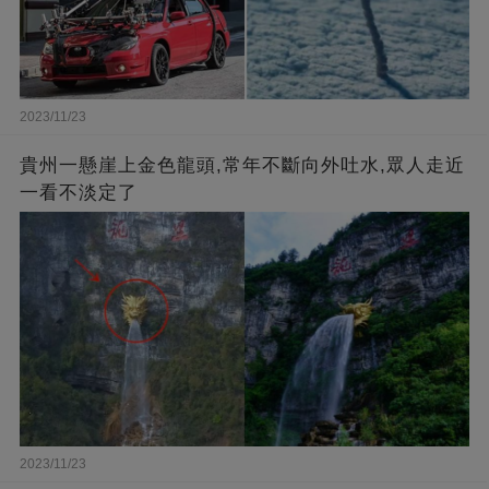
2023/11/23
貴州一懸崖上金色龍頭,常年不斷向外吐水,眾人走近
一看不淡定了
2023/11/23