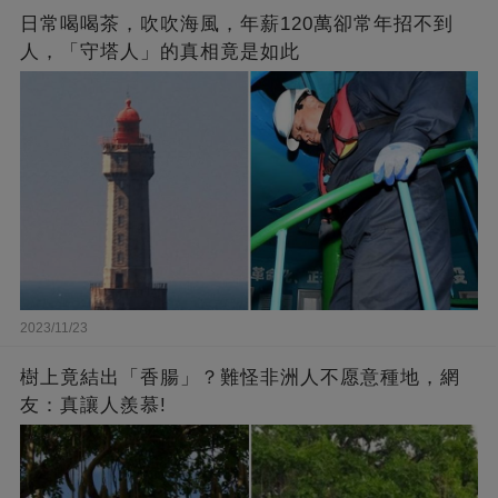
日常喝喝茶，吹吹海風，年薪120萬卻常年招不到
人，「守塔人」的真相竟是如此
2023/11/23
樹上竟結出「香腸」？難怪非洲人不愿意種地，網
友：真讓人羨慕!