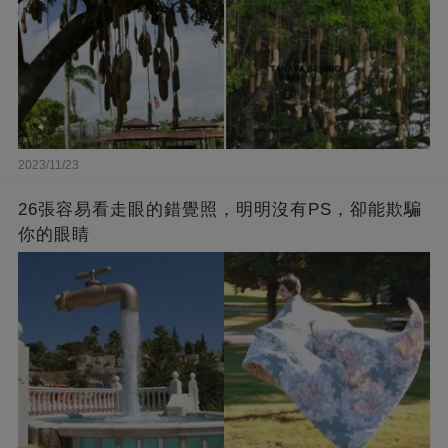
2023/11/23
26張容易看走眼的錯覺照，明明沒有PS，卻能欺騙
你的眼睛