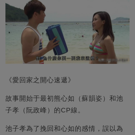
《愛回家之開心速遞》
故事開始于最初熊心如（蘇韻姿）和池
子孝（阮政峰）的CP線。
池子孝為了挽回和心如的感情，誤以為