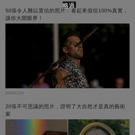
略過
50張令人難以置信的照片：看起來假但100%真實，
讓你大開眼界！
2023/11/24
20張不可思議的照片，證明了大自然才是真的藝術
家