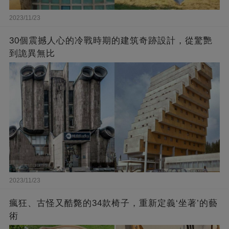
2023/11/23
30個震撼人心的冷戰時期的建筑奇跡設計，從驚艷
到詭異無比
2023/11/23
瘋狂、古怪又酷斃的34款椅子，重新定義‘坐著’的藝
術