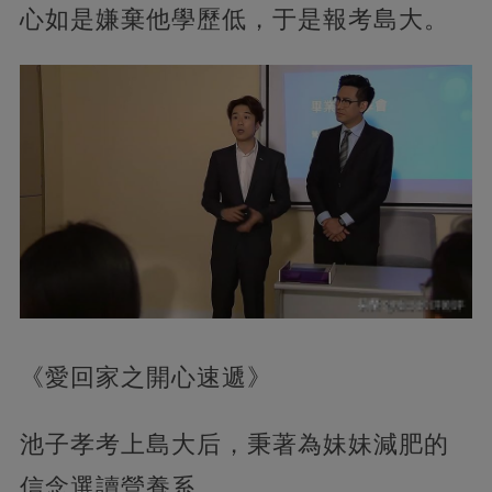
心如是嫌棄他學歷低，于是報考島大。
《愛回家之開心速遞》
池子孝考上島大后，秉著為妹妹減肥的
信念選讀營養系。