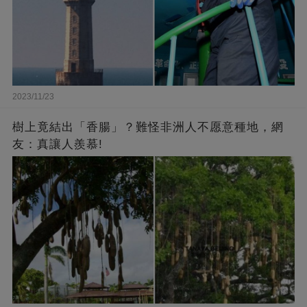
2023/11/23
樹上竟結出「香腸」？難怪非洲人不愿意種地，網
友：真讓人羨慕!