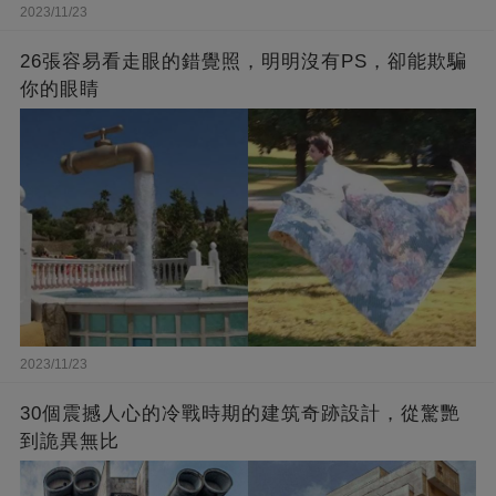
2023/11/23
26張容易看走眼的錯覺照，明明沒有PS，卻能欺騙
你的眼睛
2023/11/23
30個震撼人心的冷戰時期的建筑奇跡設計，從驚艷
到詭異無比