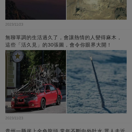
2023/11/23
無聊單調的生活過久了，會讓熱情的人變得麻木，
這些「活久見」的30張圖，會令你眼界大開！
2023/11/23
貴州一懸崖上金色龍頭,常年不斷向外吐水,眾人走近