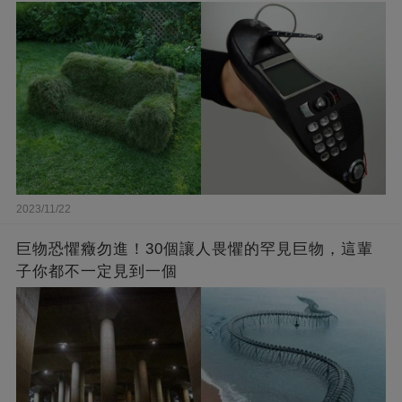
2023/11/22
巨物恐懼癥勿進！30個讓人畏懼的罕見巨物，這輩
子你都不一定見到一個