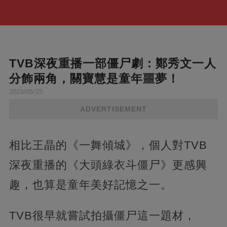
TVB深夜重播一部僵尸劇：鄭秀文一人
分飾兩角，關寶慧是童年噩夢！
2023/05/25
ADVERTISEMENT
相比王晶的《一舞傾城》，個人對TVB
深夜重播的《大頭綠衣斗僵尸》更感興
趣，也算是童年美好記憶之一。
TVB很早就嘗試拍攝僵尸這一題材，