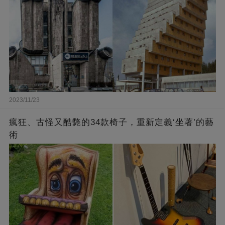
2023/11/23
瘋狂、古怪又酷斃的34款椅子，重新定義‘坐著’的藝
術