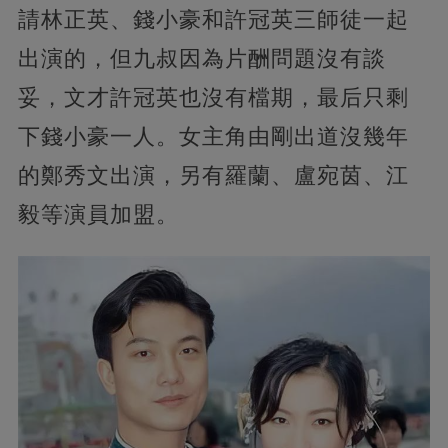
請林正英、錢小豪和許冠英三師徒一起
出演的，但九叔因為片酬問題沒有談
妥，文才許冠英也沒有檔期，最后只剩
下錢小豪一人。女主角由剛出道沒幾年
的鄭秀文出演，另有羅蘭、盧宛茵、江
毅等演員加盟。