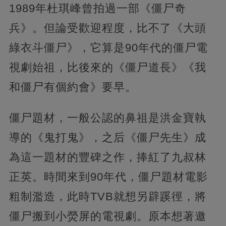
1989年杜琪峰曾拍過一部《僵尸奇
兵》。但論受歡迎程度，比不了《大頭
綠衣斗僵尸》，它算是90年代的僵尸電
視劇始祖，比後來的《僵尸道長》《我
和僵尸有個約會》要早。
僵尸題材，一般公認的鼻祖是洪金寶執
導的《鬼打鬼》，之后《僵尸先生》成
為這一題材的豐碑之作，捧紅了九叔林
正英。時間來到90年代，僵尸題材電影
粗制濫造，此時TVB就想另辟蹊徑，將
僵尸搬到小熒屏的電視劇。原本想著邀