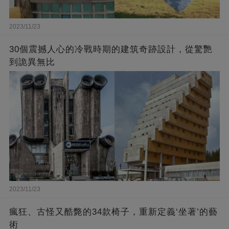
2023/11/23
30個震撼人心的冷戰時期的建筑奇跡設計，從驚艷
到詭異無比
2023/11/23
瘋狂、古怪又酷斃的34款椅子，重新定義‘坐著’的藝
術