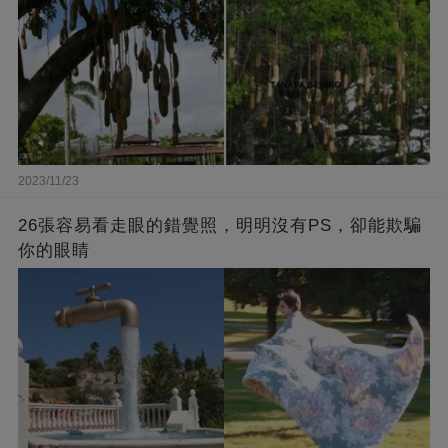
2023/11/23
26張容易看走眼的錯覺照，明明沒有PS，卻能欺騙
你的眼睛