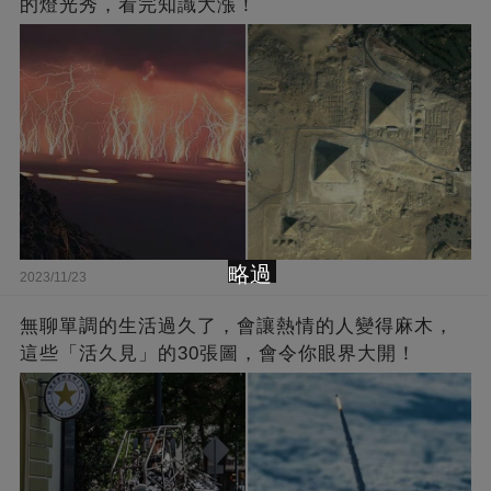
的燈光秀，看完知識大漲！
略過
2023/11/23
無聊單調的生活過久了，會讓熱情的人變得麻木，
這些「活久見」的30張圖，會令你眼界大開！