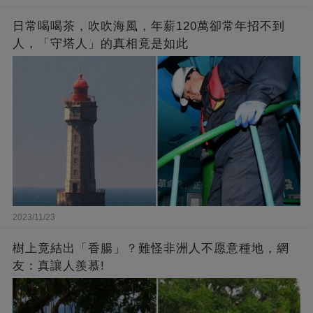
日常喝喝茶，吹吹海風，年薪120萬卻常年招不到
人，「守塔人」的真相竟是如此
2023/11/23
樹上竟結出「香腸」？難怪非洲人不愿意種地，網
友：真讓人羨慕!