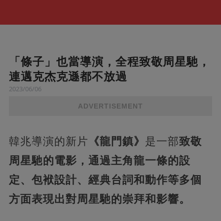
「條子」也當導演，全程致敬周星馳，
連邁克杰克遜都不放過
2023/06/06
ADVERTISEMENT
韓兆導演的新片
《龍門鎮》
是一部
致敬
周星馳的電影，通過主角龍一條的設
定、包袱設計、經典台詞和動作等多個
方面表現出對周星馳的崇拜和影響。