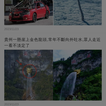
2023/11/23
貴州一懸崖上金色龍頭,常年不斷向外吐水,眾人走近
一看不淡定了
2023/11/23