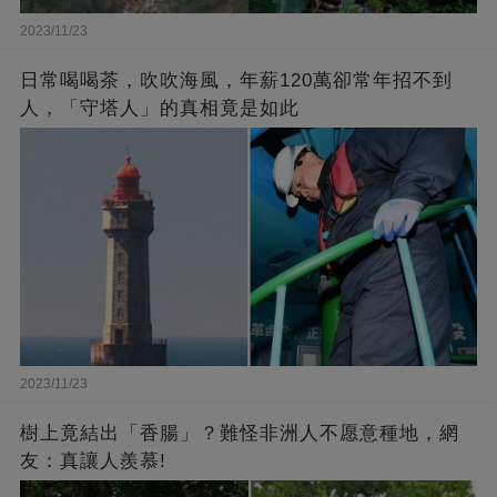
2023/11/23
日常喝喝茶，吹吹海風，年薪120萬卻常年招不到
人，「守塔人」的真相竟是如此
2023/11/23
樹上竟結出「香腸」？難怪非洲人不愿意種地，網
友：真讓人羨慕!