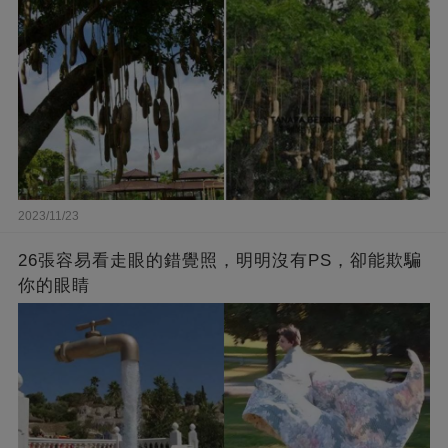
2023/11/23
26張容易看走眼的錯覺照，明明沒有PS，卻能欺騙
你的眼睛