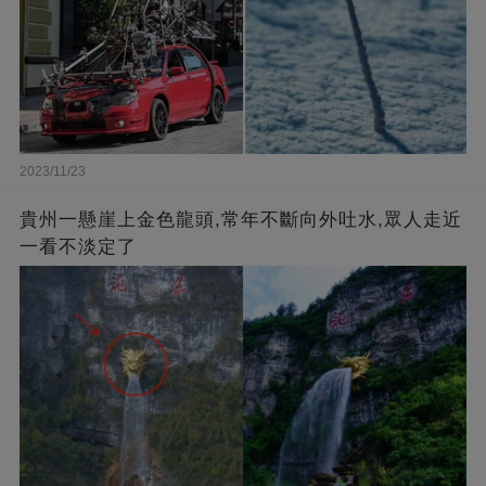
2023/11/23
貴州一懸崖上金色龍頭,常年不斷向外吐水,眾人走近
一看不淡定了