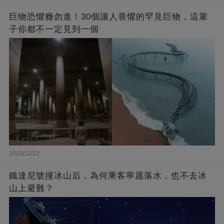
巨物恐懼癥勿進！30個讓人畏懼的罕見巨物，這輩
子你都不一定見到一個
2023/11/22
鐵達尼號撞冰山后，為何乘客寧愿落水，也不去冰
山上避難？