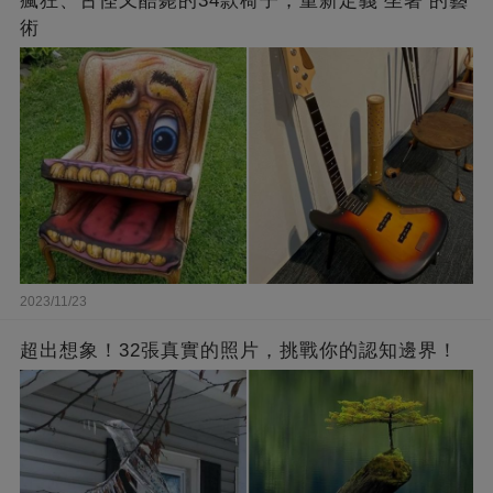
瘋狂、古怪又酷斃的34款椅子，重新定義‘坐著’的藝
術
2023/11/23
超出想象！32張真實的照片，挑戰你的認知邊界！