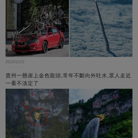
2023/11/23
貴州一懸崖上金色龍頭,常年不斷向外吐水,眾人走近
一看不淡定了