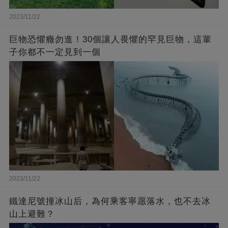
2023/11/22
巨物恐懼癥勿進！30個讓人畏懼的罕見巨物，這輩
子你都不一定見到一個
2023/11/22
鐵達尼號撞冰山后，為何乘客寧愿落水，也不去冰
山上避難？