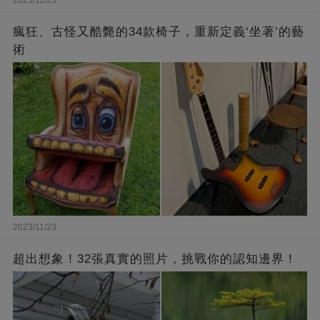
瘋狂、古怪又酷斃的34款椅子，重新定義‘坐著’的藝
術
2023/11/23
超出想象！32張真實的照片，挑戰你的認知邊界！