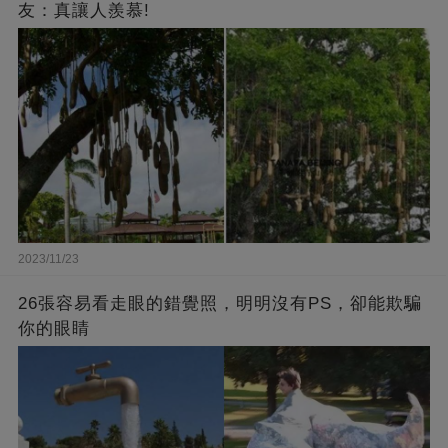
友：真讓人羨慕!
2023/11/23
26張容易看走眼的錯覺照，明明沒有PS，卻能欺騙
你的眼睛