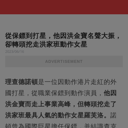
從保鏢到打星，他因洪金寶名聲大振，
卻轉頭挖走洪家班動作女星
2023/06/16
ADVERTISEMENT
理查德諾頓
是一位因動作港片走紅的外
國打星，從職業保鏢到動作演員，
他因
洪金寶而走上事業高峰，但轉頭挖走了
洪家班最具人氣的動作女星羅芙洛。
諾
頓曾為國際巨星擔任保鏢，并結識查克