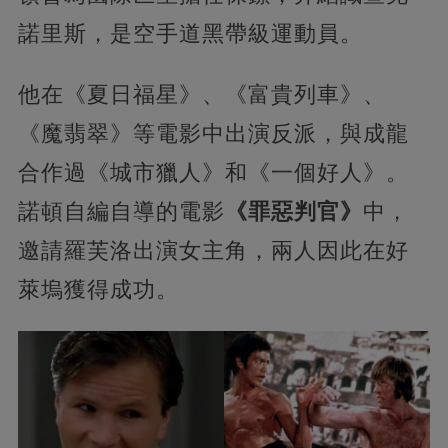
諾里斯，是空手道黑帶級運動員。
他在《夏日福星》、《富貴列車》、
《魔翡翠》等電影中出演反派，與成龍
合作過《城市獵人》和《一個好人》。
諾頓自編自導的電影
《罪惡判官》
中，
邀請羅芙洛出演女主角，兩人因此在好
萊塢獲得成功。