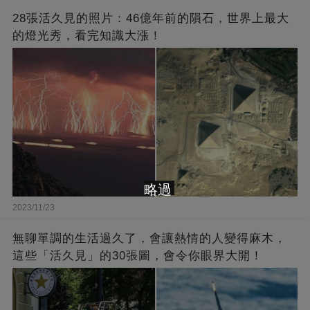
28張活久見的照片：46億年前的隕石，世界上最大
的燈光秀，看完知識大漲！
略過
2023/11/23
無聊單調的生活過久了，會讓熱情的人變得麻木，
這些「活久見」的30張圖，會令你眼界大開！