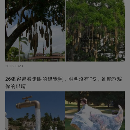
2023/11/23
26張容易看走眼的錯覺照，明明沒有PS，卻能欺騙
你的眼睛