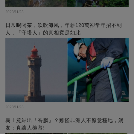
2023/11/23
日常喝喝茶，吹吹海風，年薪120萬卻常年招不到
人，「守塔人」的真相竟是如此
2023/11/23
樹上竟結出「香腸」？難怪非洲人不愿意種地，網
友：真讓人羨慕!