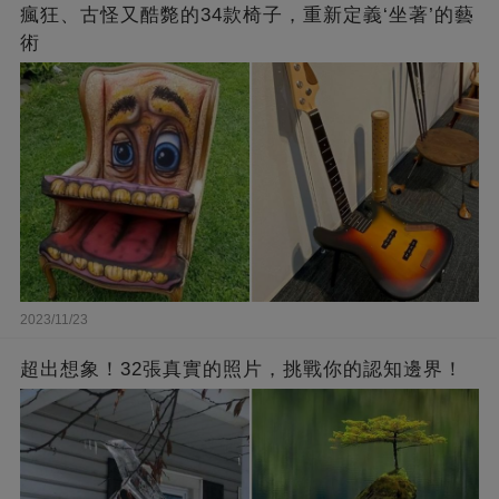
瘋狂、古怪又酷斃的34款椅子，重新定義‘坐著’的藝
術
2023/11/23
超出想象！32張真實的照片，挑戰你的認知邊界！