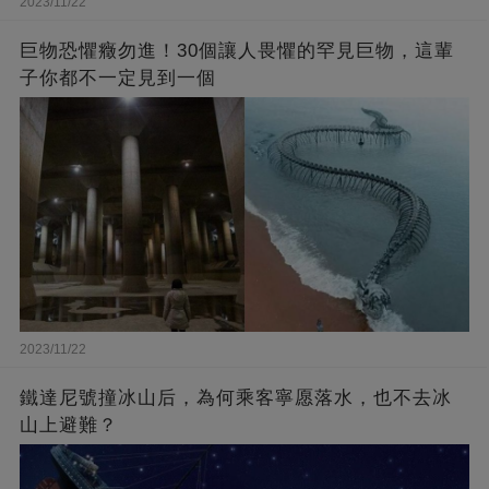
2023/11/22
巨物恐懼癥勿進！30個讓人畏懼的罕見巨物，這輩
子你都不一定見到一個
2023/11/22
鐵達尼號撞冰山后，為何乘客寧愿落水，也不去冰
山上避難？