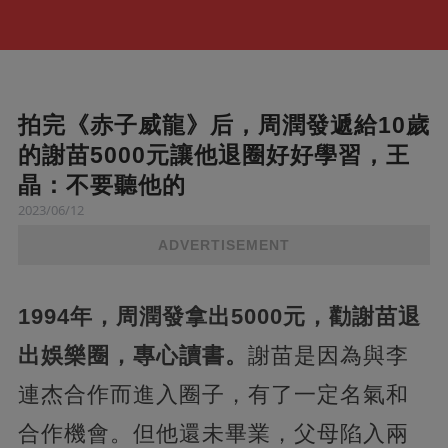
拍完《赤子威龍》后，周潤發遞給10歲
的謝苗5000元讓他退圈好好學習，王
晶：不要聽他的
2023/06/12
ADVERTISEMENT
1994年，周潤發拿出5000元，勸謝苗退
出娛樂圈，專心讀書。
謝苗是因為與李
連杰合作而進入圈子，有了一定名氣和
合作機會。但他還未畢業，父母陷入兩