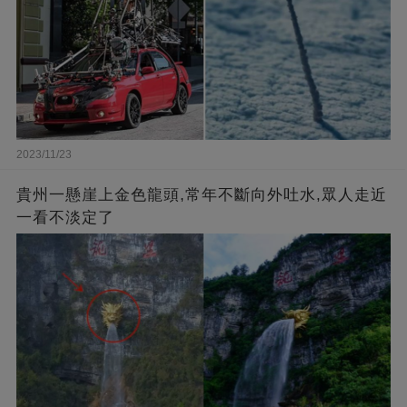
2023/11/23
貴州一懸崖上金色龍頭,常年不斷向外吐水,眾人走近
一看不淡定了