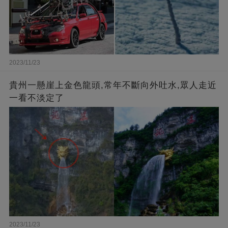
2023/11/23
貴州一懸崖上金色龍頭,常年不斷向外吐水,眾人走近
一看不淡定了
2023/11/23