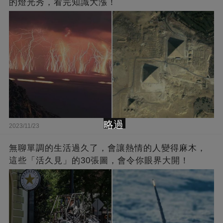
的燈光秀，看完知識大漲！
略過
2023/11/23
無聊單調的生活過久了，會讓熱情的人變得麻木，
這些「活久見」的30張圖，會令你眼界大開！