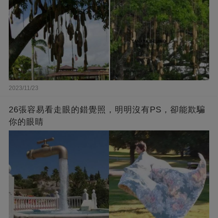
2023/11/23
26張容易看走眼的錯覺照，明明沒有PS，卻能欺騙
你的眼睛