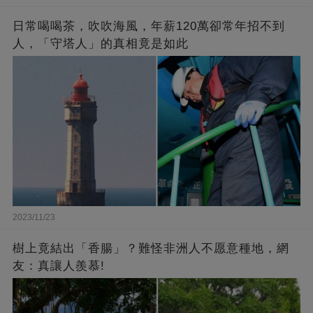
日常喝喝茶，吹吹海風，年薪120萬卻常年招不到
人，「守塔人」的真相竟是如此
2023/11/23
樹上竟結出「香腸」？難怪非洲人不愿意種地，網
友：真讓人羨慕!