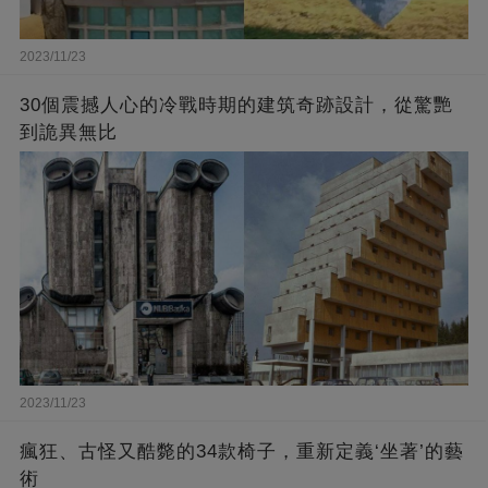
2023/11/23
30個震撼人心的冷戰時期的建筑奇跡設計，從驚艷
到詭異無比
2023/11/23
瘋狂、古怪又酷斃的34款椅子，重新定義‘坐著’的藝
術