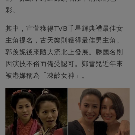
彩。
其中，宣萱獲得TVB千星輝典禮最佳女
主角提名，古天樂則獲得最佳男主角。
郭羨妮後來隨大流北上發展。滕麗名則
因演技不俗而備受認可。鄭雪兒近年來
被港媒稱為「凍齡女神」。