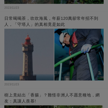
2023/11/23
日常喝喝茶，吹吹海風，年薪120萬卻常年招不到
人，「守塔人」的真相竟是如此
2023/11/23
樹上竟結出「香腸」？難怪非洲人不愿意種地，網
友：真讓人羨慕!