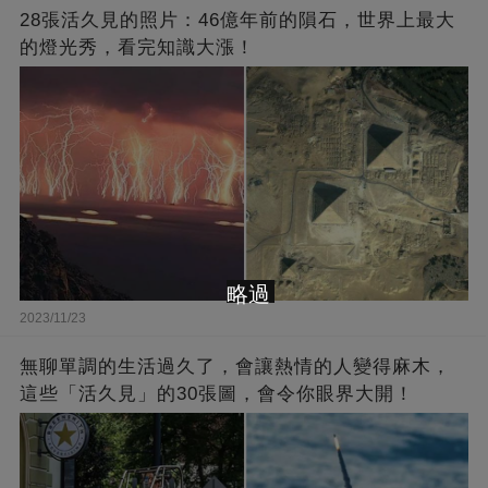
28張活久見的照片：46億年前的隕石，世界上最大
的燈光秀，看完知識大漲！
略過
2023/11/23
無聊單調的生活過久了，會讓熱情的人變得麻木，
這些「活久見」的30張圖，會令你眼界大開！