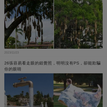
2023/11/23
26張容易看走眼的錯覺照，明明沒有PS，卻能欺騙
你的眼睛