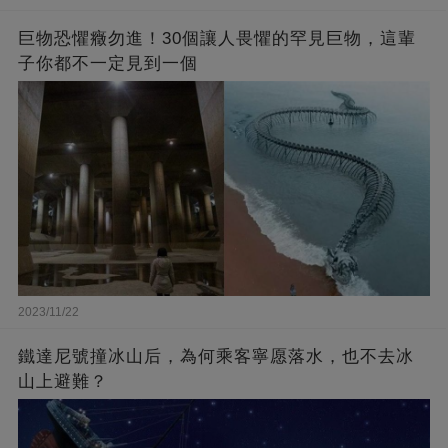
巨物恐懼癥勿進！30個讓人畏懼的罕見巨物，這輩
子你都不一定見到一個
2023/11/22
鐵達尼號撞冰山后，為何乘客寧愿落水，也不去冰
山上避難？