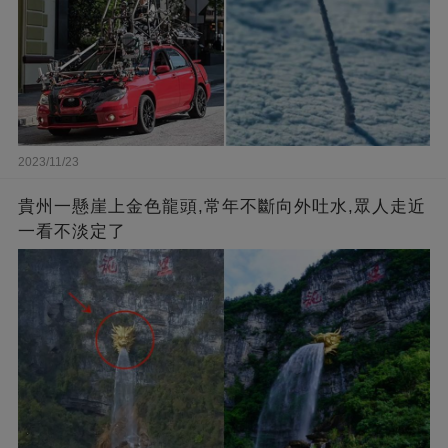
2023/11/23
貴州一懸崖上金色龍頭,常年不斷向外吐水,眾人走近
一看不淡定了