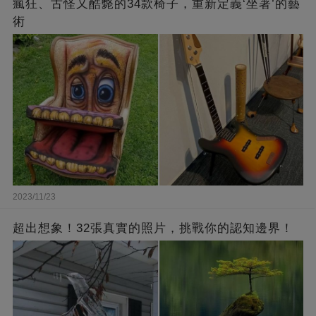
瘋狂、古怪又酷斃的34款椅子，重新定義‘坐著’的藝
術
2023/11/23
超出想象！32張真實的照片，挑戰你的認知邊界！