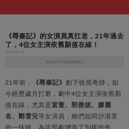
《尋秦記》的女演員真扛老，21年過去
了，4位女主演依舊顏值在線！
2023/06/13
ADVERTISEMENT
21年前，
《尋秦記》
創下收視奇跡，如
今經歷歲月打磨，劇中4位女主演依舊顏
值在線，尤其是
宣萱、郭羨妮、滕麗
名、鄭雪兒
等女演員，她們如同沙漠里
的一抹綠，為這部劇增添了別樣的色