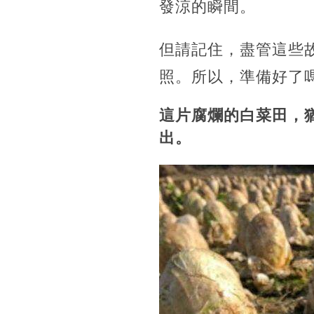
發涼的瞬間。
但請記住，盡管這些
照。所以，準備好了
這片腐爛的白菜田，
出。