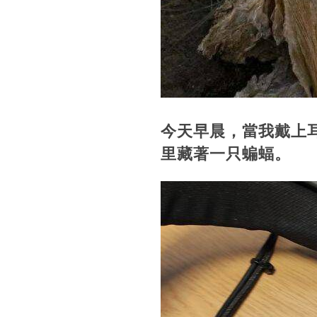
今天早晨，當我戴上
里藏著一只蝙蝠。