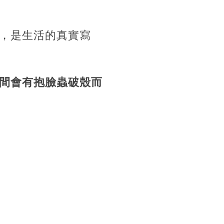
，是生活的真實寫
間會有抱臉蟲破殼而