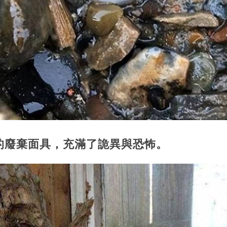
的廢棄面具，充滿了詭異與恐怖。