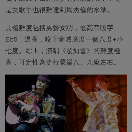
是女歌手也很難達到周杰倫的水準。
具體難度包括男聲女調，最高音咬字
Eb5，過高，咬字音域廣度一個八度+小
七度。綜上，演唱《發如雪》的難度極
高，可定性為流行聲樂八、九級左右。