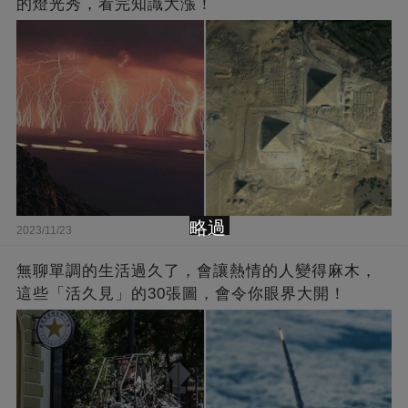
的燈光秀，看完知識大漲！
略過
2023/11/23
無聊單調的生活過久了，會讓熱情的人變得麻木，
這些「活久見」的30張圖，會令你眼界大開！