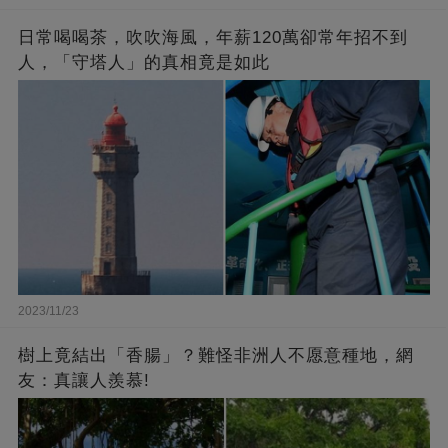
日常喝喝茶，吹吹海風，年薪120萬卻常年招不到
人，「守塔人」的真相竟是如此
2023/11/23
樹上竟結出「香腸」？難怪非洲人不愿意種地，網
友：真讓人羨慕!