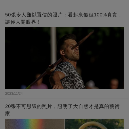
50張令人難以置信的照片：看起來假但100%真實，
讓你大開眼界！
2023/11/24
20張不可思議的照片，證明了大自然才是真的藝術
家