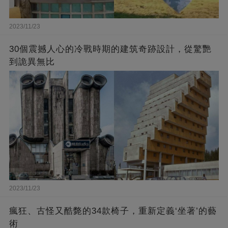
2023/11/23
30個震撼人心的冷戰時期的建筑奇跡設計，從驚艷
到詭異無比
2023/11/23
瘋狂、古怪又酷斃的34款椅子，重新定義‘坐著’的藝
術