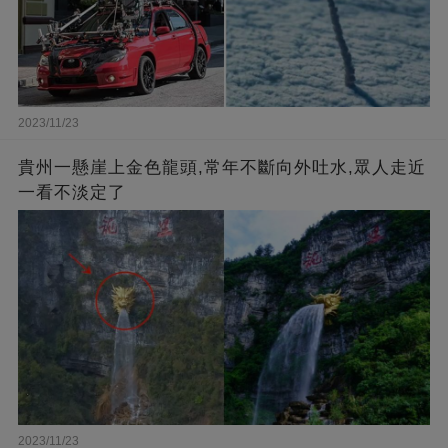
2023/11/23
貴州一懸崖上金色龍頭,常年不斷向外吐水,眾人走近
一看不淡定了
2023/11/23