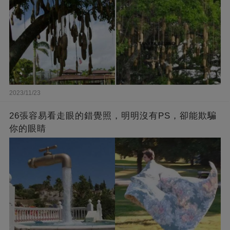
2023/11/23
26張容易看走眼的錯覺照，明明沒有PS，卻能欺騙
你的眼睛